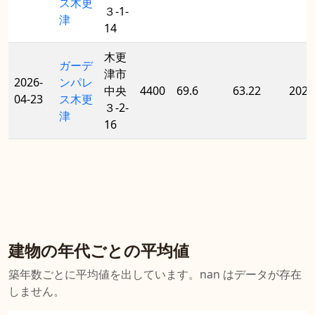
ス木更
３-1-
津
14
木更
ガーデ
津市
2026-
ンパレ
中央
4400
69.6
63.22
2022
04-23
ス木更
３-2-
津
16
建物の年代ごとの平均値
築年数ごとに平均値を出しています。nan はデータが存在
しません。