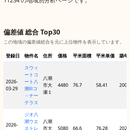
11234 の地域別分析ページです。
偏差値 総合 Top30
この地域の偏差値総合を元に上位物件を表示しています。
登録日
物件名
住所
価格
平米面積
平米単価
築年
スウィ
ートコ
八潮
2026-
ート八
市大
4480
76.7
58.41
2008
03-29
潮Ⅲコ
瀬１
－ナー
テラス
ジオ八
潮ウエ
八潮
2026-
ストレ
市大
5080
66.6
76.28
2023