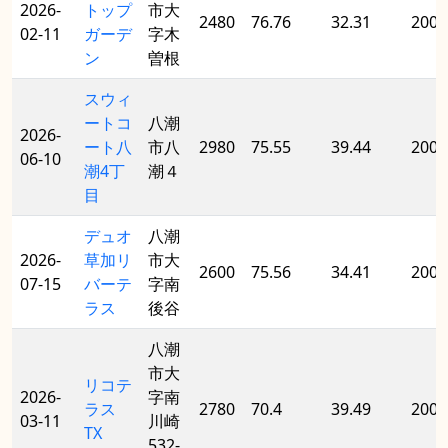
2026-
トップ
市大
2480
76.76
32.31
2007
02-11
ガーデ
字木
ン
曽根
スウィ
ートコ
八潮
2026-
ート八
市八
2980
75.55
39.44
2001
06-10
潮4丁
潮４
目
デュオ
八潮
2026-
草加リ
市大
2600
75.56
34.41
2001
07-15
バーテ
字南
ラス
後谷
八潮
市大
リコテ
2026-
字南
ラス
2780
70.4
39.49
2008
03-11
川崎
TX
532-