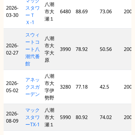
マック
八潮
2026-
スタワ
市大
6480
88.69
73.06
2008
03-30
ーＴ
瀬１
Ｘ-1
スウィ
八潮
ートコ
2026-
市大
ート八
3990
78.92
50.56
2006
02-27
字大
潮弐番
原
館
八潮
アネッ
2026-
市大
クスガ
3280
77.18
42.5
2006
05-02
字伊
ーデン
勢野
マック
八潮
2026-
スタワ
市大
5990
80.92
74.02
2008
08-09
ーTX-1
瀬１