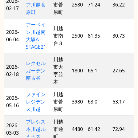
2026-
ア川越菅
市菅
2580
71.24
36.22
02-17
原町
原町
アーベイ
川越
2026-
ン川越南
市南
2500
81.35
30.73
06-04
大塚A－
台３
STAGE21
川越
レクセル
2026-
市大
ガーデン
1800
65.1
27.65
02-18
字並
南古谷
木
ファイン
川越
2026-
レジデン
市菅
3980
63.0
63.17
05-16
ス川越
原町
プレシス
川越
2026-
本川越ル
市通
4480
61.42
72.94
03-03
ミナス
町