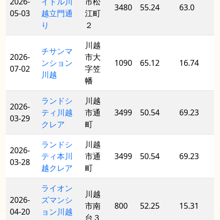
2026-
イドル川
市松
3480
55.24
63.0
05-03
越立門通
江町
り
２
川越
チサンマ
2026-
市大
ンション
1090
65.12
16.74
07-02
字笠
川越
幡
ランドシ
川越
2026-
ティ川越
市通
3499
50.54
69.23
03-29
クレア
町
ランドシ
川越
2026-
ティ本川
市通
3499
50.54
69.23
03-28
越クレア
町
ライオン
川越
2026-
ズマンシ
市南
800
52.25
15.31
04-20
ョン川越
台３