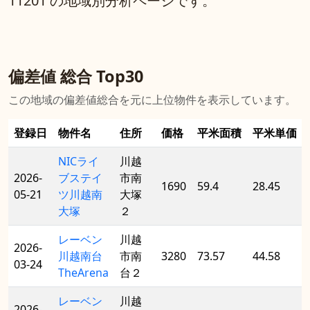
11201 の地域別分析ページです。
偏差値 総合 Top30
この地域の偏差値総合を元に上位物件を表示しています。
登録日
物件名
住所
価格
平米面積
平米単価
NICライ
川越
2026-
ブステイ
市南
1690
59.4
28.45
05-21
ツ川越南
大塚
大塚
２
レーベン
川越
2026-
川越南台
市南
3280
73.57
44.58
03-24
TheArena
台２
レーベン
川越
2026-