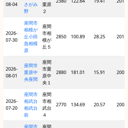
2380
122.64
19.41
2012
08-04
さがみ
栗原
野
２
座間市
座間
相模が
2026-
市相
丘小田
2850
100.89
28.25
2019
07-30
模が
急相模
丘５
原
座間
座間市
2026-
市栗
栗原中
2880
181.01
15.91
2009
08-01
原中
央座間
央１
座間市
座間
2026-
相武台
市相
2770
134.69
20.57
2004
07-20
相武台
武台
前
４
座間市
座間