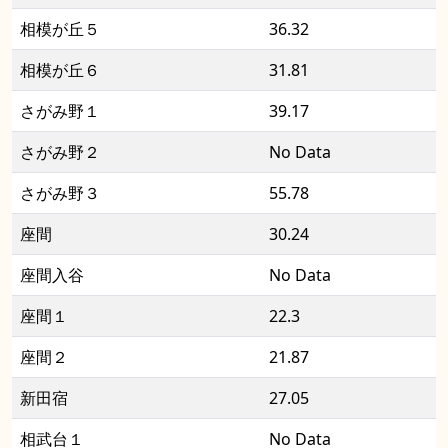
相模が丘５
36.32
相模が丘６
31.81
さがみ野１
39.17
さがみ野２
No Data
さがみ野３
55.78
座間
30.24
座間入谷
No Data
座間１
22.3
座間２
21.87
新田宿
27.05
相武台１
No Data