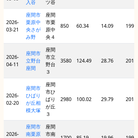
入谷
ツ谷
座間市
座間
2026-
栗原中
市栗
850
60.34
14.09
1996
03-21
央さが
原中
み野
央４
座間
座間市
2026-
市立
立野台
3580
124.49
28.76
2016
04-11
野台
座間
３
座間
座間市
市ひ
2026-
ひばり
ばり
2980
100.02
29.79
2018
02-20
が丘相
が丘
模大塚
３
座間市
座間
2026-
南栗原
市南
1700
85.19
19.96
1996