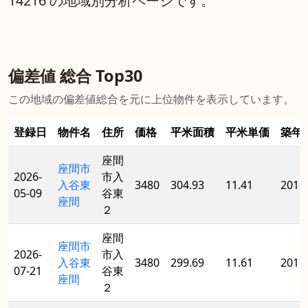
14216 の地域別分析ページです。
偏差値 総合 Top30
この地域の偏差値総合を元に上位物件を表示しています。
登録日
物件名
住所
価格
平米面積
平米単価
築年
座間
座間市
2026-
市入
入谷東
3480
304.93
11.41
2016
05-09
谷東
座間
２
座間
座間市
2026-
市入
入谷東
3480
299.69
11.61
2016
07-21
谷東
座間
２