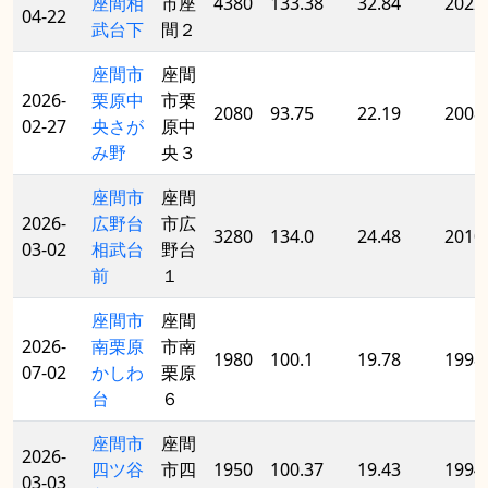
座間相
市座
4380
133.38
32.84
2022
04-22
武台下
間２
座間市
座間
2026-
栗原中
市栗
2080
93.75
22.19
2008
02-27
央さが
原中
み野
央３
座間市
座間
2026-
広野台
市広
3280
134.0
24.48
2010
03-02
相武台
野台
前
１
座間市
座間
2026-
南栗原
市南
1980
100.1
19.78
1998
07-02
かしわ
栗原
台
６
座間市
座間
2026-
四ツ谷
市四
1950
100.37
19.43
1994
03-03