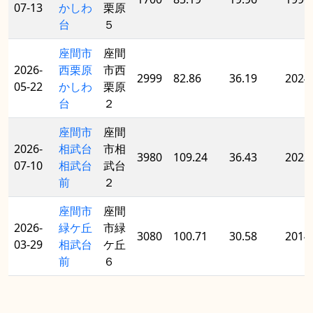
07-13
かしわ
栗原
台
５
座間市
座間
2026-
西栗原
市西
2999
82.86
36.19
2024
05-22
かしわ
栗原
台
２
座間市
座間
2026-
相武台
市相
3980
109.24
36.43
2023
07-10
相武台
武台
前
２
座間市
座間
2026-
緑ケ丘
市緑
3080
100.71
30.58
2014
03-29
相武台
ケ丘
前
６