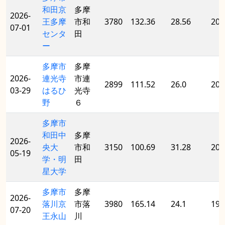
和田京
多摩
2026-
王多摩
市和
3780
132.36
28.56
200
07-01
センタ
田
ー
多摩市
多摩
2026-
連光寺
市連
2899
111.52
26.0
200
03-29
はるひ
光寺
野
６
多摩市
和田中
多摩
2026-
央大
市和
3150
100.69
31.28
200
05-19
学・明
田
星大学
多摩市
多摩
2026-
落川京
市落
3980
165.14
24.1
199
07-20
王永山
川