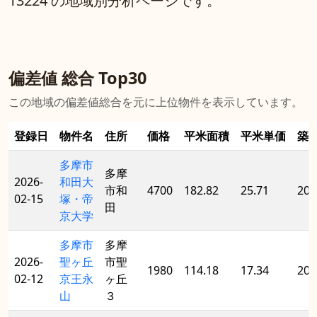
13224 の地域別分析ページです。
偏差値 総合 Top30
この地域の偏差値総合を元に上位物件を表示しています。
登録日
物件名
住所
価格
平米面積
平米単価
築
多摩市
多摩
2026-
和田大
市和
4700
182.82
25.71
201
02-15
塚・帝
田
京大学
多摩市
多摩
2026-
聖ヶ丘
市聖
1980
114.18
17.34
200
02-12
京王永
ヶ丘
山
３