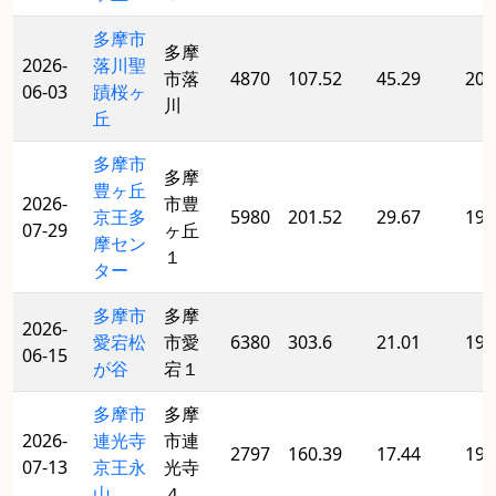
多摩市
多摩
2026-
落川聖
市落
4870
107.52
45.29
202
06-03
蹟桜ヶ
川
丘
多摩市
多摩
豊ヶ丘
2026-
市豊
京王多
5980
201.52
29.67
198
07-29
ヶ丘
摩セン
１
ター
多摩市
多摩
2026-
愛宕松
市愛
6380
303.6
21.01
197
06-15
が谷
宕１
多摩市
多摩
2026-
連光寺
市連
2797
160.39
17.44
198
07-13
京王永
光寺
山
４