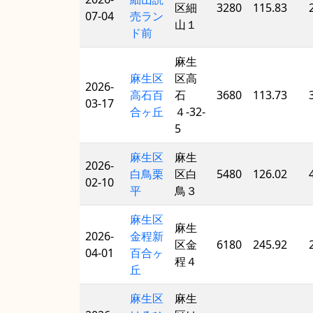
区細
3280
115.83
07-04
売ラン
山１
ド前
麻生
麻生区
区高
2026-
高石百
石
3680
113.73
03-17
合ヶ丘
４-32-
5
麻生区
麻生
2026-
白鳥栗
区白
5480
126.02
02-10
平
鳥３
麻生区
麻生
2026-
金程新
区金
6180
245.92
04-01
百合ヶ
程４
丘
麻生区
麻生