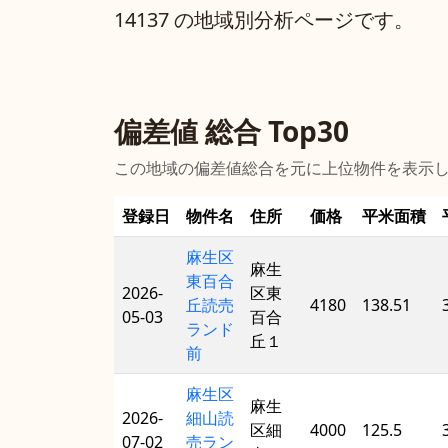
14137 の地域別分析ページです。
偏差値 総合 Top30
この地域の偏差値総合を元に上位物件を表示
登録日
物件名
住所
価格
平米面積
麻生区
麻生
東百合
2026-
区東
丘読売
4180
138.51
05-03
百合
ランド
丘１
前
麻生区
麻生
2026-
細山読
区細
4000
125.5
07-02
売ラン