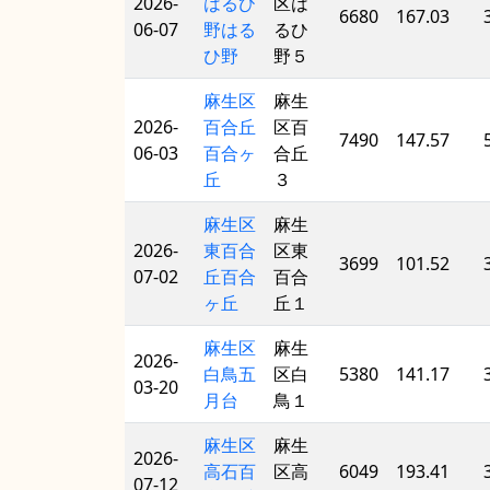
2026-
はるひ
区は
6680
167.03
06-07
野はる
るひ
ひ野
野５
麻生区
麻生
2026-
百合丘
区百
7490
147.57
06-03
百合ヶ
合丘
丘
３
麻生区
麻生
2026-
東百合
区東
3699
101.52
07-02
丘百合
百合
ヶ丘
丘１
麻生区
麻生
2026-
白鳥五
区白
5380
141.17
03-20
月台
鳥１
麻生区
麻生
2026-
高石百
区高
6049
193.41
07-12