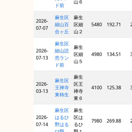
山６
ド前
麻生区
麻生
2026-
細山百
区細
5480
192.71
07-07
合ヶ丘
山２
麻生区
麻生
2026-
細山読
区細
4980
134.51
07-13
売ラン
山５
ド前
麻生
麻生区
2026-
区王
王禅寺
4100
125.38
03-13
禅寺
東柿生
東６
麻生区
麻生
2026-
はるひ
区は
7980
269.88
07-14
野はる
るひ
ひ野
野１