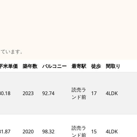
しています。
平米単価
築年数
バルコニー
最寄駅
徒歩
間取り
読売ラ
30.18
2023
92.74
17
4LDK
ンド前
読売ラ
31.87
2020
98.32
15
4LDK
ンド前