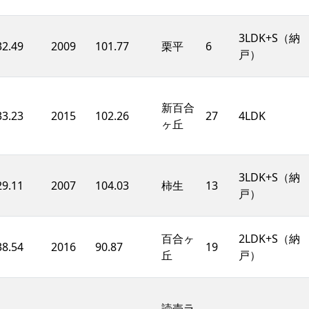
3LDK+S（納
32.49
2009
101.77
栗平
6
戸）
新百合
33.23
2015
102.26
27
4LDK
ヶ丘
3LDK+S（納
29.11
2007
104.03
柿生
13
戸）
百合ヶ
2LDK+S（納
38.54
2016
90.87
19
丘
戸）
読売ラ