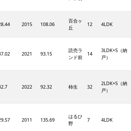
百合ヶ
28.44
2015
108.06
12
4LDK
丘
読売ラ
3LDK+S（納
37.02
2021
93.15
14
ンド前
戸）
2LDK+S（納
32.7
2022
92.32
柿生
32
戸）
はるひ
29.57
2011
135.69
7
4LDK
野