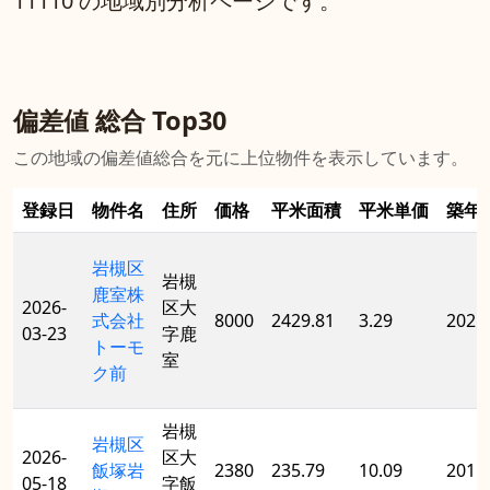
11110 の地域別分析ページです。
偏差値 総合 Top30
この地域の偏差値総合を元に上位物件を表示しています。
登録日
物件名
住所
価格
平米面積
平米単価
築年
岩槻区
岩槻
鹿室株
2026-
区大
式会社
8000
2429.81
3.29
2025
03-23
字鹿
トーモ
室
ク前
岩槻
岩槻区
2026-
区大
飯塚岩
2380
235.79
10.09
2015
05-18
字飯