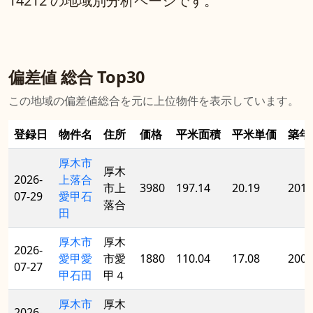
14212 の地域別分析ページです。
偏差値 総合 Top30
この地域の偏差値総合を元に上位物件を表示しています。
登録日
物件名
住所
価格
平米面積
平米単価
築年
厚木市
厚木
2026-
上落合
市上
3980
197.14
20.19
2010
07-29
愛甲石
落合
田
厚木市
厚木
2026-
愛甲愛
市愛
1880
110.04
17.08
2005
07-27
甲石田
甲４
厚木市
厚木
2026-