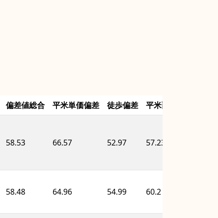
偏差値総合
平米単価偏差
徒歩偏差
平米面積偏差
築年
58.53
66.57
52.97
57.23
56.0
58.48
64.96
54.99
60.2
55.4