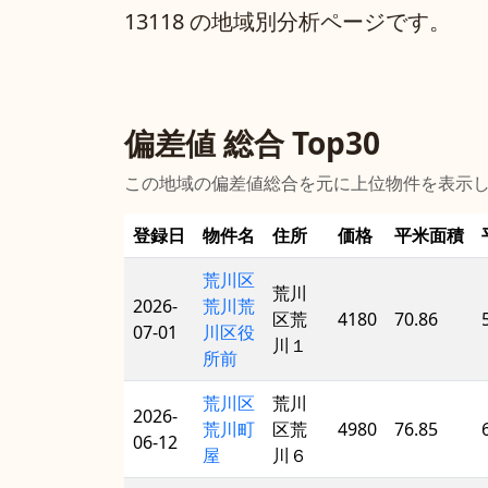
13118 の地域別分析ページです。
偏差値 総合 Top30
この地域の偏差値総合を元に上位物件を表示
登録日
物件名
住所
価格
平米面積
荒川区
荒川
2026-
荒川荒
区荒
4180
70.86
07-01
川区役
川１
所前
荒川区
荒川
2026-
荒川町
区荒
4980
76.85
06-12
屋
川６