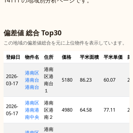
14111 の地域別分析ページです。
偏差値 総合 Top30
この地域の偏差値総合を元に上位物件を表示しています。
登録日
物件名
住所
価格
平米面積
平米単価
築
港南
港南区
2026-
区港
港南台
5180
86.23
60.07
20
03-17
南台
港南台
１
港南区
港南
2026-
港南港
区港
4980
64.58
77.11
20
05-17
南中央
南２
港南
港南区