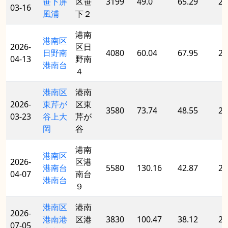
笹下屏
区笹
3199
49.0
65.29
20
03-16
風浦
下２
港南
港南区
2026-
区日
日野南
4080
60.04
67.95
20
04-13
野南
港南台
４
港南区
港南
2026-
東芹が
区東
3580
73.74
48.55
20
03-23
谷上大
芹が
岡
谷
港南
港南区
2026-
区港
港南台
5580
130.16
42.87
20
04-07
南台
港南台
９
港南区
港南
2026-
港南港
区港
3830
100.47
38.12
20
07-05