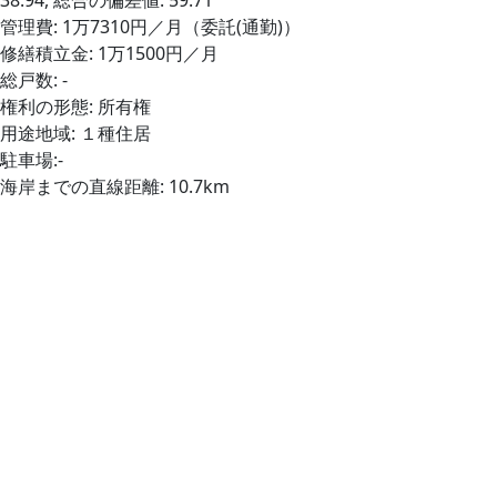
38.94, 総合の偏差値: 59.71
管理費: 1万7310円／月（委託(通勤)）
修繕積立金: 1万1500円／月
総戸数: -
権利の形態: 所有権
用途地域: １種住居
駐車場:-
海岸までの直線距離: 10.7km